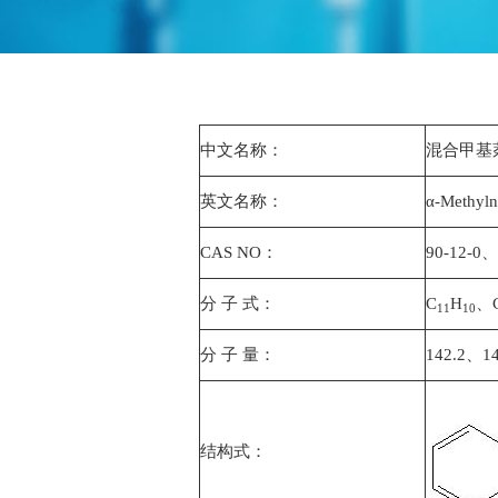
中文名称：
混合甲基
英文名称：
α-Methyl
CAS NO：
90-12-0、
分 子 式：
C
H
、
11
10
分 子 量：
142.2、14
结构式：