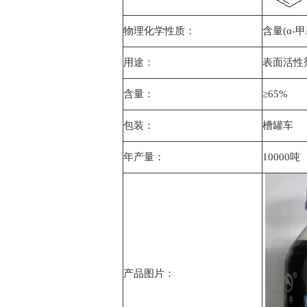
物理化学性质：
含量(α-
用途：
表面活性
含量：
≥65%
包装：
槽罐车
年产量：
10000吨
产品图片：