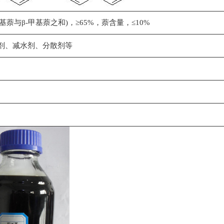
甲基萘与β-甲基萘之和)，≥65%，萘含量，≤10%
剂、减水剂、分散剂等