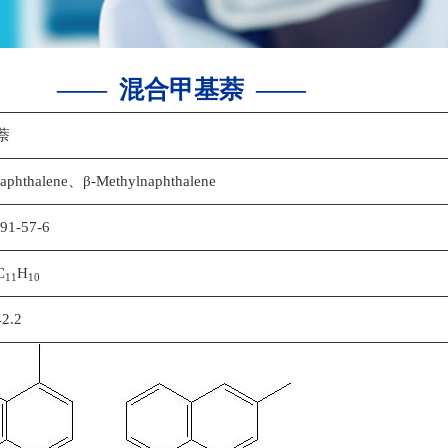
—— 混合甲基萘 ——
萘
naphthalene、β-Methylnaphthalene
91-57-6
C
H
11
10
2.2